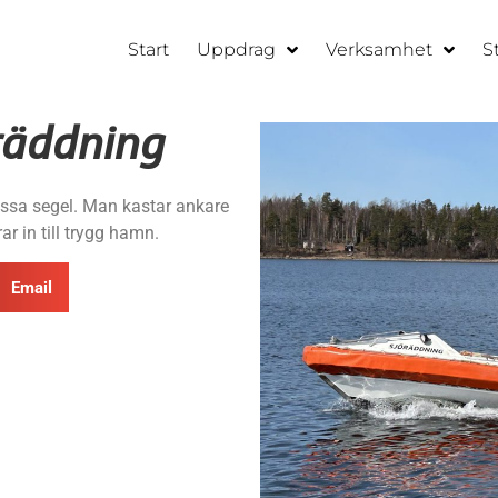
Start
Uppdrag
Verksamhet
S
räddning
hissa segel. Man kastar ankare
r in till trygg hamn.
Email