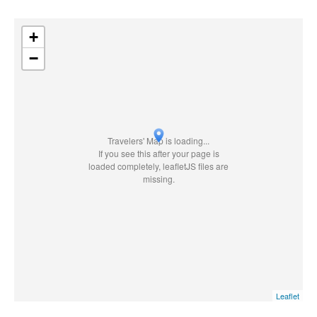
+
−
Travelers' Map is loading...
If you see this after your page is
loaded completely, leafletJS files are
missing.
Leaflet