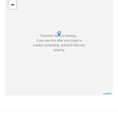
−
Travelers' Map is loading...
If you see this after your page is
loaded completely, leafletJS files are
missing.
Leaflet