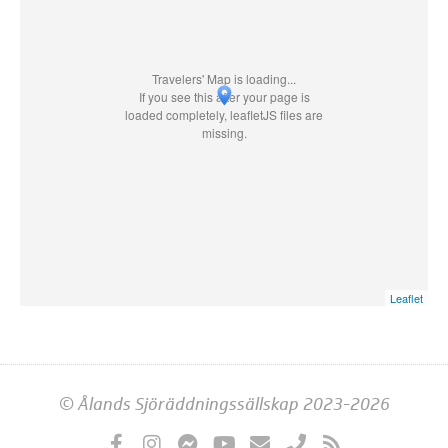
Travelers' Map is loading...
If you see this after your page is
loaded completely, leafletJS files are
missing.
Leaflet
© Ålands Sjöräddningssällskap 2023-2026