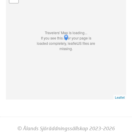
Travelers' Map is loading...
If you see this after your page is
loaded completely, leafletJS files are
missing.
Leaflet
© Ålands Sjöräddningssällskap 2023-2026