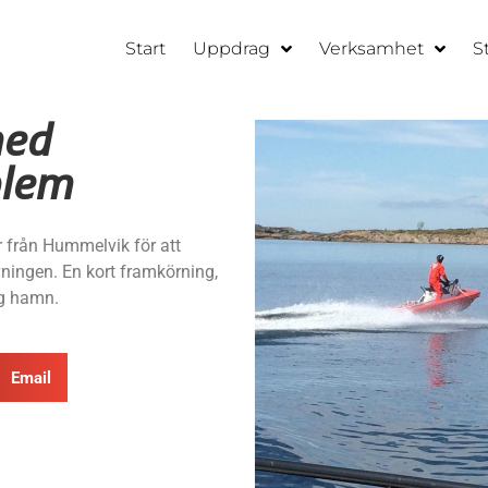
Start
Uppdrag
Verksamhet
S
med
blem
r från Hummelvik för att
ningen. En kort framkörning,
gg hamn.
Email