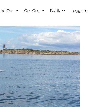
töd Oss
Om Oss
Butik
Logga In