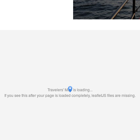
Travelers' Map is loading...
If you see this after your page is loaded completely, leafletJS files are missing.