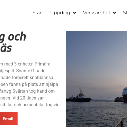
Start
Uppdrag
Verksamhet
S
g och
näs
en med 3 enheter. Primära
oljespill. Svante G hade
hade förberett snabblänsa i
en fanns på plats att hjälpa
 fartyg Svärtan tog hand om
ngen. Vid 20-tiden var
tbilar och personbilar tog vid.
Email