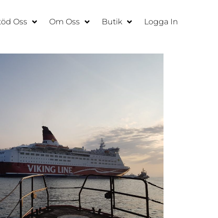
töd Oss
Om Oss
Butik
Logga In