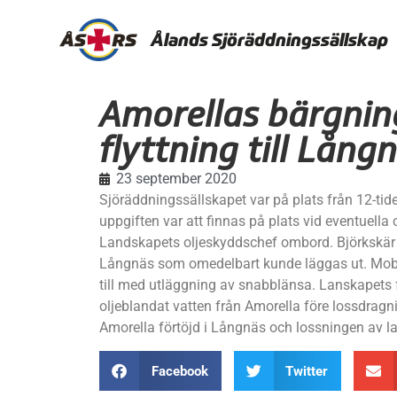
Ålands Sjöräddningssällskap
Amorellas bärgnin
flyttning till Lång
23 september 2020
Sjöräddningssällskapet var på plats från 12-tid
uppgiften var att finnas på plats vid eventuella 
Landskapets oljeskyddschef ombord. Björkskär 
Långnäs som omedelbart kunde läggas ut. Mobb
till med utläggning av snabblänsa. Lanskapets
oljeblandat vatten från Amorella före lossdragni
Amorella förtöjd i Långnäs och lossningen av las
Facebook
Twitter