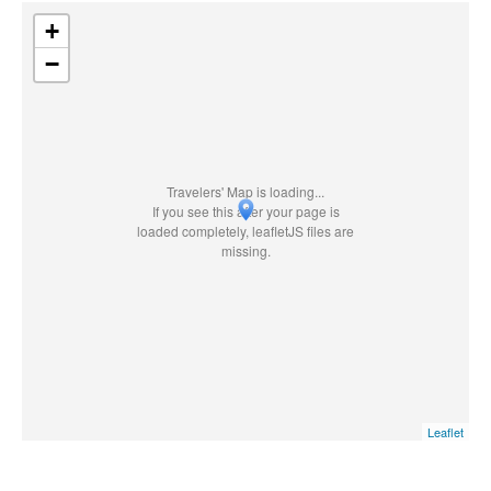
+
−
Travelers' Map is loading...
If you see this after your page is
loaded completely, leafletJS files are
missing.
Leaflet