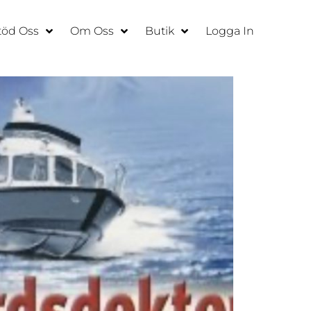
töd Oss
Om Oss
Butik
Logga In