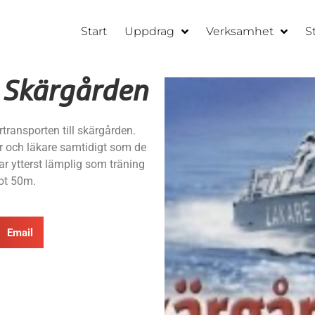
Start
Uppdrag
Verksamhet
S
l Skärgården
ransporten till skärgården.
ter och läkare samtidigt som de
var ytterst lämplig som träning
ot 50m.
Email