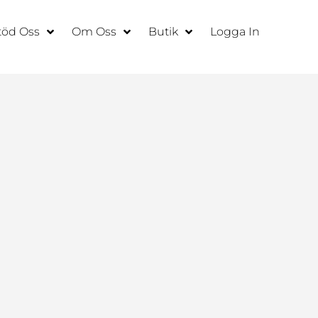
töd Oss
Om Oss
Butik
Logga In