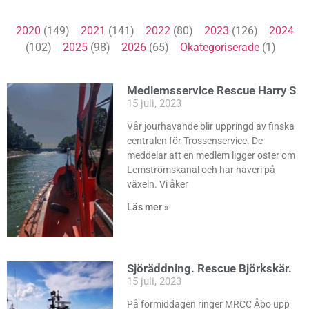
2020
(149)
2021
(141)
2022
(80)
2023
(126)
2024
(102)
2025
(98)
2026
(65)
Okategoriserade
(1)
Medlemsservice Rescue Harry S
15 juli, 2023
Vår jourhavande blir uppringd av finska
centralen för Trossenservice. De
meddelar att en medlem ligger öster om
Lemströmskanal och har haveri på
växeln. Vi åker
Läs mer »
Sjöräddning. Rescue Björkskär.
15 juli, 2023
På förmiddagen ringer MRCC Åbo upp