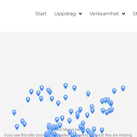
Start
Uppdrag
Verksamhet
S
Travelers' Map is loading...
If you see this after your page is loaded completely, leafletJS files are missing.