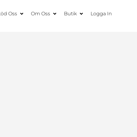
töd Oss
Om Oss
Butik
Logga In