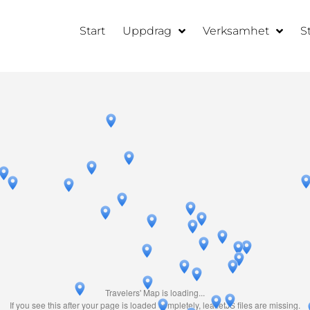
Start
Uppdrag
Verksamhet
S
Travelers' Map is loading...
If you see this after your page is loaded completely, leafletJS files are missing.