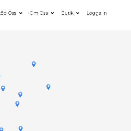
töd Oss
Om Oss
Butik
Logga In