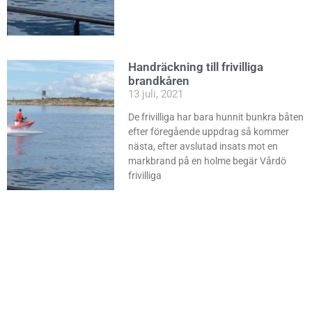
Handräckning till frivilliga
brandkåren
13 juli, 2021
De frivilliga har bara hunnit bunkra båten
efter föregående uppdrag så kommer
nästa, efter avslutad insats mot en
markbrand på en holme begär Vårdö
frivilliga
Läs mer »
Handräckning till brandkåren
13 juli, 2021
Vid 15 tiden alarmeras Björkskär för att
transportera brandpersonal från bl.a.