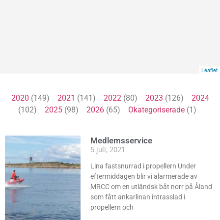
Leaflet
2020
(149)
2021
(141)
2022
(80)
2023
(126)
2024
(102)
2025
(98)
2026
(65)
Okategoriserade
(1)
Medlemsservice
5 juli, 2021
Lina fastsnurrad i propellern Under
eftermiddagen blir vi alarmerade av
MRCC om en utländsk båt norr på Åland
som fått ankarlinan intrasslad i
propellern och