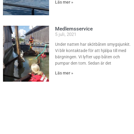
Läs mer »
Medlemsservice
5 juli, 2021
Under natten har skötbåten smygsjunkit.
Vi blir kontaktade för att hjälpa till med
bärgningen. Vi lyfter upp båten och
pumpar den tom. Sedan är det
Läs mer »
Läkartransport
5 juli, 2021
Under dagen utförs en transport åt ÅHS
av läkare till skärgården för att