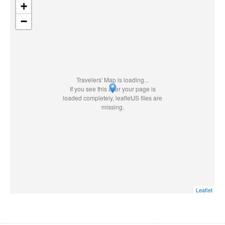
+
−
Travelers' Map is loading...
If you see this after your page is
loaded completely, leafletJS files are
missing.
Leaflet